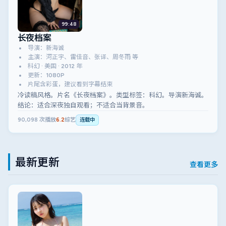
99:48
长夜档案
导演：新海诚
主演：河正宇、雷佳音、张译、周冬雨 等
科幻 · 美国 · 2012 年
更新：1080P
片尾含彩蛋，建议看到字幕结束
冷读稿风格。片名《长夜档案》。类型标签：科幻。导演新海诚。
结论：适合深夜独自观看；不适合当背景音。
90,098
次播放
6.2
综艺
连载中
最新更新
查看更多