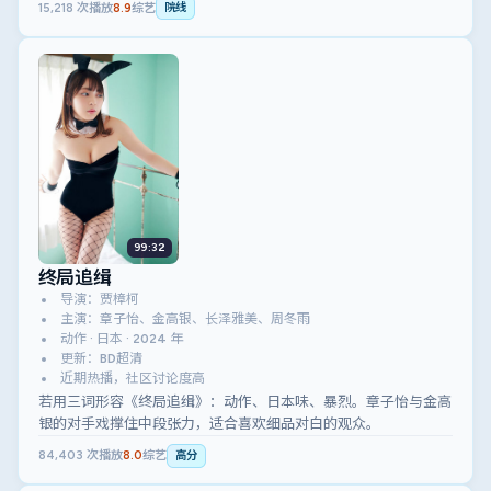
15,218
次播放
8.9
综艺
院线
99:32
终局追缉
导演：贾樟柯
主演：章子怡、金高银、长泽雅美、周冬雨
动作 · 日本 · 2024 年
更新：BD超清
近期热播，社区讨论度高
若用三词形容《终局追缉》：动作、日本味、暴烈。章子怡与金高
银的对手戏撑住中段张力，适合喜欢细品对白的观众。
84,403
次播放
8.0
综艺
高分