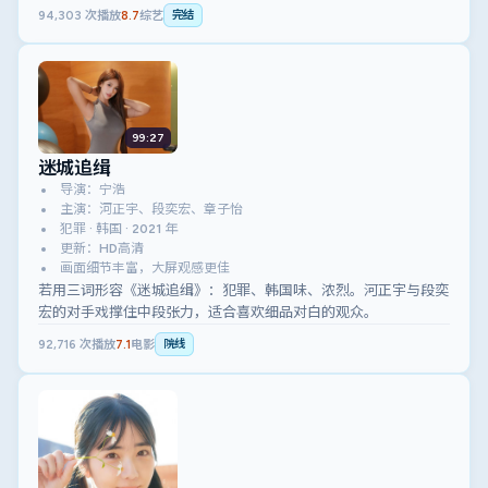
94,303
次播放
8.7
综艺
完结
99:27
迷城追缉
导演：宁浩
主演：河正宇、段奕宏、章子怡
犯罪 · 韩国 · 2021 年
更新：HD高清
画面细节丰富，大屏观感更佳
若用三词形容《迷城追缉》：犯罪、韩国味、浓烈。河正宇与段奕
宏的对手戏撑住中段张力，适合喜欢细品对白的观众。
92,716
次播放
7.1
电影
院线