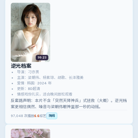
99:23
逆光档案
导演：刁亦男
主演：梁朝伟、杨紫琼、胡歌、长泽雅美
爱情 · 韩国 · 2024 年
更新：BD超清
情感戏份扎实，适合晚间放松观看
反套路声明：本片不含「突然天降神兵」式拯救（大概）。逆光档
案更相信偶然、噪音与梁朝伟眼神里那一秒的动摇。
97,048
次播放
6.6
综艺
院线