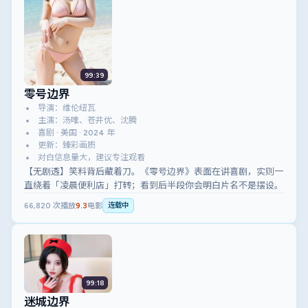
99:39
零号边界
导演：维伦纽瓦
主演：汤唯、苍井优、沈腾
喜剧 · 美国 · 2024 年
更新：臻彩画质
对白信息量大，建议专注观看
【无剧透】笑料背后藏着刀。《零号边界》表面在讲喜剧，实则一
直绕着「凌晨便利店」打转；看到后半段你会明白片名不是摆设。
66,820
次播放
9.3
电影
连载中
99:18
迷城边界