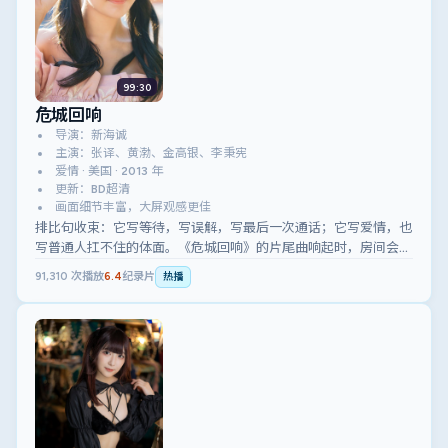
99:30
危城回响
导演：新海诚
主演：张译、黄渤、金高银、李秉宪
爱情 · 美国 · 2013 年
更新：BD超清
画面细节丰富，大屏观感更佳
排比句收束：它写等待，写误解，写最后一次通话；它写爱情，也
写普通人扛不住的体面。《危城回响》的片尾曲响起时，房间会突
然安静。
91,310
次播放
6.4
纪录片
热播