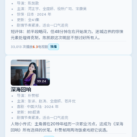
导演：陈凯歌
主演：河正宇、全度妍、役所广司、宋康昊
惊悚 · 日本 · 2024 年
更新：全41集
剧情节奏紧凑，适合一口气追完
短评体：前半段略闷，但48分钟左右开始发力。迷城边界的惊悚
元素处理得克制，陈凯歌这次明显不想讨好所有人。
33,013
次播放
6.3
电视剧
独播
99:24
深海回响
导演：朴赞郁
主演：张译、赵涛、全度妍、苍井优
喜剧 · 中国大陆 · 2024 年
更新：BD超清
剧情节奏紧凑，适合一口气追完
人物小传式：主角曾在2019年经历一次职业污点，这成为《深海
回响》所有选择的伏笔。朴赞郁用两场饭桌戏把它说透。