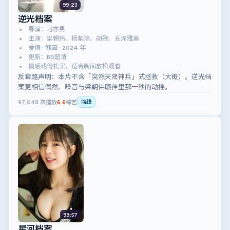
99:23
逆光档案
导演：刁亦男
主演：梁朝伟、杨紫琼、胡歌、长泽雅美
爱情 · 韩国 · 2024 年
更新：BD超清
情感戏份扎实，适合晚间放松观看
反套路声明：本片不含「突然天降神兵」式拯救（大概）。逆光档
案更相信偶然、噪音与梁朝伟眼神里那一秒的动摇。
97,048
次播放
6.6
综艺
院线
99:57
星河档案