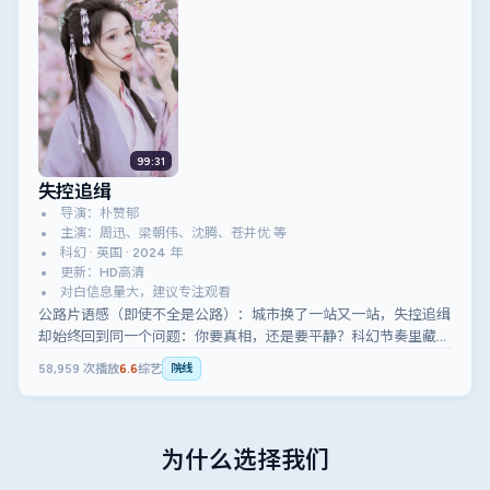
99:31
失控追缉
导演：朴赞郁
主演：周迅、梁朝伟、沈腾、苍井优 等
科幻 · 英国 · 2024 年
更新：HD高清
对白信息量大，建议专注观看
公路片语感（即使不全是公路）：城市换了一站又一站，失控追缉
却始终回到同一个问题：你要真相，还是要平静？科幻节奏里藏着
温柔的逼问。
58,959
次播放
6.6
综艺
院线
为什么选择我们