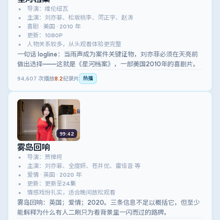
导演：维伦纽瓦
主演：刘亦菲、松坂桃李、河正宇、赵涛
喜剧 · 美国 · 2010 年
更新：1080P
人物关系较多，从头观看体验更完整
一句话 logline：当雨声成为案件关键证物，刘亦菲必须在天亮前
做出选择——这就是《星河档案》，一部美国2010年的喜剧片。
94,607
次播放
8.2
纪录片
热播
99:42
雾岛回响
导演：贾樟柯
主演：刘亦菲、全度妍、苍井优、雷佳音 等
爱情 · 英国 · 2020 年
更新：更新至24集
情感戏份扎实，适合晚间放松观看
雾岛回响：英国；爱情；2020。三条信息不足以概括它，但至少
能解释为什么有人二刷只为看背景里一闪而过的路牌。